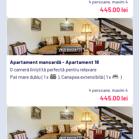
4
persoane, maxim 4
445.00 lei
Vezi poze (1)
Apartament mansardă -
Apartament 18
O cameră liniștită perfectă pentru relaxare
Pat mare dublu ( 1 x
),
Canapea extensibilă ( 1 x
)
4
persoane, maxim 4
445.00 lei
Vezi poze (1)