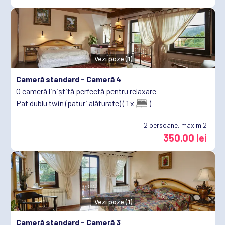
Vezi poze (1)
Cameră standard -
Cameră 4
O cameră liniștită perfectă pentru relaxare
Pat dublu twin (paturi alăturate) ( 1 x
)
2
persoane, maxim 2
350.00 lei
Vezi poze (1)
Cameră standard -
Cameră 3