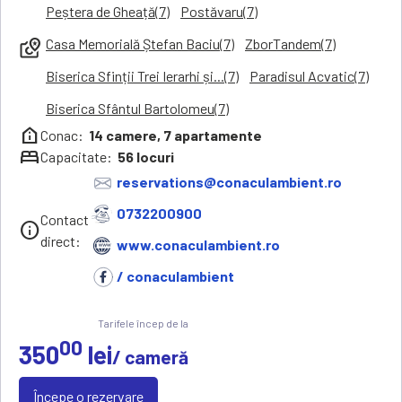
Peștera de Gheață(7)
Postăvaru(7)
Casa Memorială Ștefan Baciu(7)
ZborTandem(7)
local_see
Biserica Sfinții Trei Ierarhi și...(7)
Paradisul Acvatic(7)
Biserica Sfântul Bartolomeu(7)
help_clinic
Conac:
14
camere,
7
apartamente
bed
Capacitate:
56
locuri
reservations@conaculambient.ro
0732200900
Contact
info
direct:
www.conaculambient.ro
/ conaculambient
Tarifele încep de la
00
350
lei
/ cameră
Începe o rezervare