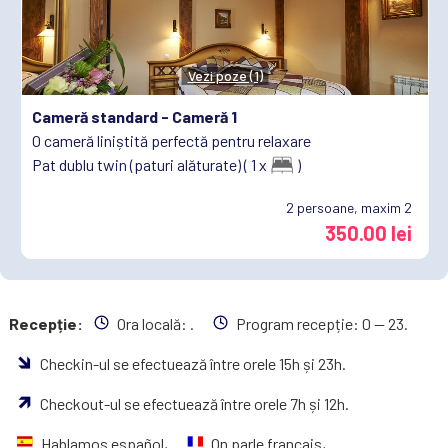
Vezi poze (1)
Cameră standard -
Cameră 1
O cameră liniștită perfectă pentru relaxare
Pat dublu twin (paturi alăturate) ( 1 x
)
2
persoane, maxim 2
350.00 lei
Recepție:
Ora locală:
.
Program recepție: 0 — 23.
Checkin-ul se efectuează între orele 15h și 23h.
Checkout-ul se efectuează între orele 7h și 12h.
Hablamos español,
On parle français,