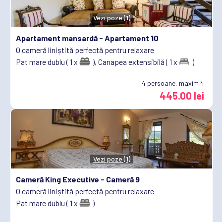
Vezi poze (1)
Apartament mansardă -
Apartament 10
O cameră liniștită perfectă pentru relaxare
Pat mare dublu ( 1 x
),
Canapea extensibilă ( 1 x
)
4
persoane, maxim 4
445.00 lei
Vezi poze (1)
Cameră King Executive -
Cameră 9
O cameră liniștită perfectă pentru relaxare
Pat mare dublu ( 1 x
)