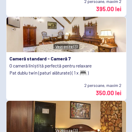
2
persoane, maxim 2
395.00 lei
Vezi poze (1)
Cameră standard -
Cameră 7
O cameră liniștită perfectă pentru relaxare
Pat dublu twin (paturi alăturate) ( 1 x
)
2
persoane, maxim 2
350.00 lei
Vezi poze (1)