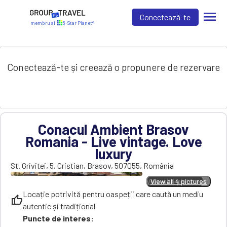
menu
Conectează-te
membru al
5-Star Planet®
Conectează-te și creează o propunere de rezervare
Conacul Ambient Brasov
Romania - Live vintage. Love
luxury
St. Grivitei, 5
,
Cristian
,
Brasov
,
507055
,
România
View all 4 pictures
View all 4 pictures
Locație potrivită pentru oaspeții care caută un mediu
thumb_up
autentic și tradițional
Puncte de interes: