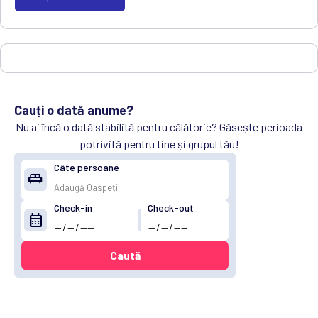
Cauți o dată anume?
Nu ai încă o dată stabilită pentru călătorie? Găsește perioada
potrivită pentru tine și grupul tău!
Câte persoane
king_bed
Check-in
Check-out
calendar_month
Caută