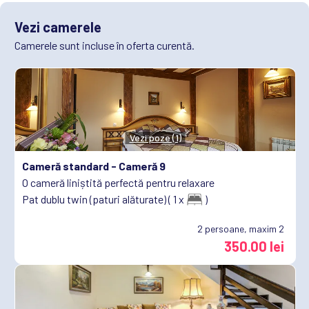
Vezi camerele
Camerele sunt incluse în oferta curentă.
Vezi poze (1)
Cameră standard -
Cameră 9
O cameră liniștită perfectă pentru relaxare
Pat dublu twin (paturi alăturate) ( 1 x
)
2
persoane, maxim 2
350.00 lei