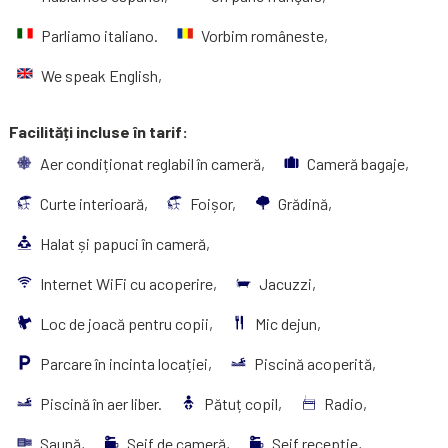
Parliamo italiano.
Vorbim româneste,
We speak English,
Facilități incluse în tarif:
Aer condiționat reglabil în cameră,
Cameră bagaje,
Curte interioară,
Foișor,
Grădină,
Halat și papuci în cameră,
Internet WiFi cu acoperire,
Jacuzzi,
Loc de joacă pentru copii,
Mic dejun,
Parcare în incinta locației,
Piscină acoperită,
Piscină în aer liber.
Pătuț copil,
Radio,
Saună,
Seif de cameră,
Seif recepție,