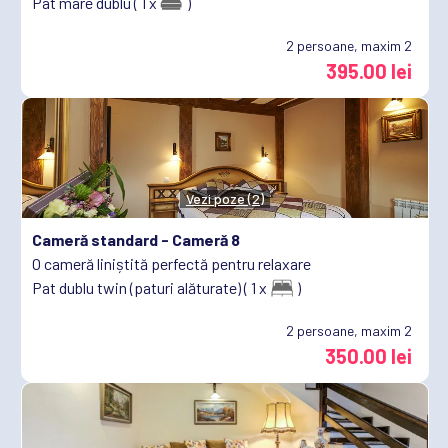
Pat mare dublu ( 1 x
)
2
persoane, maxim 2
395.00 lei
Vezi poze (2)
Cameră standard -
Cameră 8
O cameră liniștită perfectă pentru relaxare
Pat dublu twin (paturi alăturate) ( 1 x
)
2
persoane, maxim 2
350.00 lei