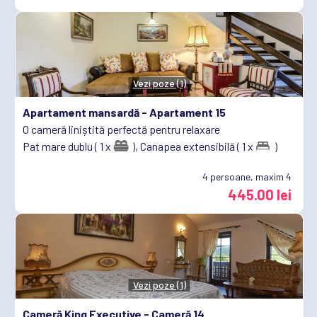
Vezi poze (1)
Apartament mansardă -
Apartament 15
O cameră liniștită perfectă pentru relaxare
Pat mare dublu ( 1 x
),
Canapea extensibilă ( 1 x
)
4
persoane, maxim 4
445.00 lei
Vezi poze (1)
Cameră King Executive -
Cameră 14