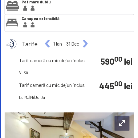
Pat mare dublu
Canapea extensibilă
Tarife
1 Ian
−
31 Dec
00
590
lei
Tarif cameră cu mic dejun inclus
Vi|Sâ
00
445
lei
Tarif cameră cu mic dejun inclus
Lu|Ma|Mi|Jo|Du
open_in_full