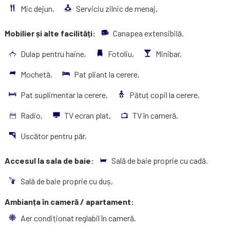
Mic dejun,
Serviciu zilnic de menaj,
Mobilier și alte facilități:
Canapea extensibilă.
Dulap pentru haine,
Fotoliu,
Minibar,
Mochetă,
Pat pliant la cerere,
Pat suplimentar la cerere,
Pătuț copil la cerere,
Radio,
TV ecran plat,
TV în cameră,
Uscător pentru păr,
Accesul la sala de baie:
Sală de baie proprie cu cadă.
Sală de baie proprie cu duș,
Ambianța în cameră / apartament:
Aer condiționat reglabil în cameră.