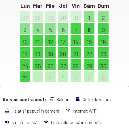
Lun
Mar
Mie
Joi
Vin
Sâm
Dum
27
28
29
30
31
1
2
3
4
5
6
7
8
9
10
11
12
13
14
15
16
17
18
19
20
21
22
23
24
25
26
27
28
29
30
31
1
2
3
4
5
6
Servicii contra cost:
Balcon.
Cutie de valori,
Halat și papuci în cameră,
Internet WiFi,
Izolare fonică,
Linie telefonică în cameră,