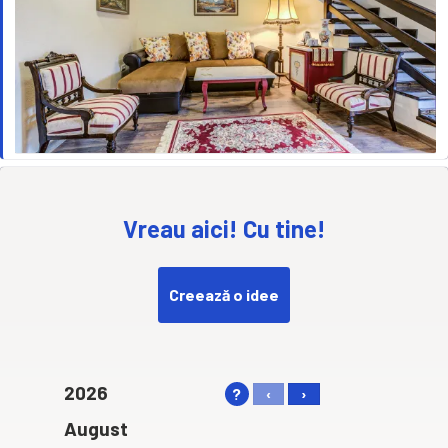
Vreau aici! Cu tine!
Creează o idee
2026
?
‹
›
August