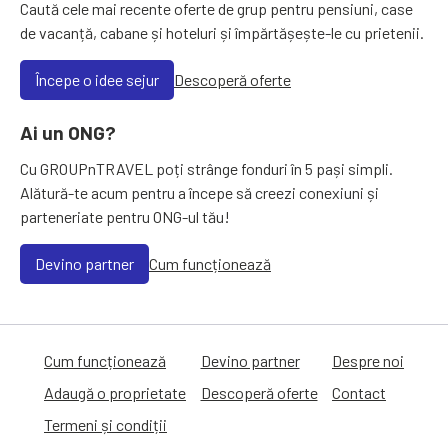
Caută cele mai recente oferte de grup pentru pensiuni, case
de vacanță, cabane și hoteluri și împărtășește-le cu prietenii.
Începe o idee sejur
Descoperă oferte
Ai un ONG?
Cu GROUPnTRAVEL poți strânge fonduri în 5 pași simpli.
Alătură-te acum pentru a începe să creezi conexiuni și
parteneriate pentru ONG-ul tău!
Devino partner
Cum funcționează
Cum funcționează
Devino partner
Despre noi
Adaugă o proprietate
Descoperă oferte
Contact
Termeni și condiții