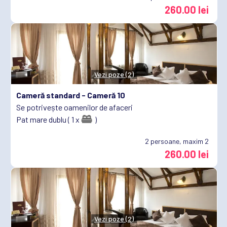
260.00 lei
Vezi poze (2)
Cameră standard -
Cameră 10
Se potrivește oamenilor de afaceri
Pat mare dublu ( 1 x
)
2
persoane, maxim 2
260.00 lei
Vezi poze (2)