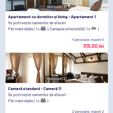
Vezi poze (2)
Apartament cu dormitor și living -
Apartament 1
Se potrivește oamenilor de afaceri
Pat mare dublu ( 1 x
),
Canapea extensibilă ( 1 x
)
4
persoane, maxim 4
315.00 lei
Vezi poze (2)
Cameră standard -
Cameră 11
Se potrivește oamenilor de afaceri
Pat mare dublu ( 1 x
)
2
persoane, maxim 2