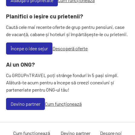
Adaugă o proprietate
Cum funcționează
Planifici o ieșire cu prietenii?
Caută cele mai recente oferte de grup pentru pensiuni, case
de vacanță, cabane și hoteluri și împărtășește-le cu prietenii.
Începe o idee sejur
Descoperă oferte
Ai un ONG?
Cu GROUPnTRAVEL poți strânge fonduri în 5 pași simpli.
Alătură-te acum pentru a începe să creezi conexiuni și
parteneriate pentru ONG-ul tău!
Devino partner
Cum funcționează
Cum funcționează
Devino partner
Despre noi