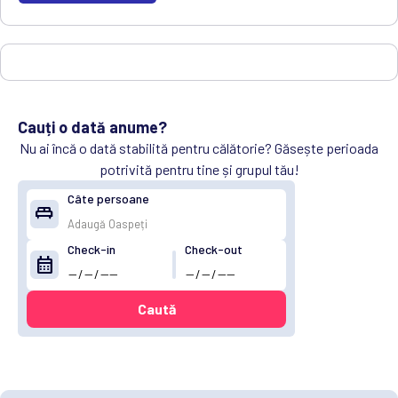
Cauți o dată anume?
Nu ai încă o dată stabilită pentru călătorie? Găsește perioada
potrivită pentru tine și grupul tău!
Câte persoane
king_bed
Check-in
Check-out
calendar_month
Caută