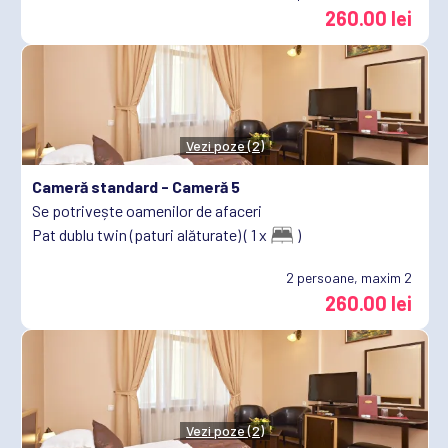
260.00 lei
Vezi poze (2)
Cameră standard -
Cameră 5
Se potrivește oamenilor de afaceri
Pat dublu twin (paturi alăturate) ( 1 x
)
2
persoane, maxim 2
260.00 lei
Vezi poze (2)