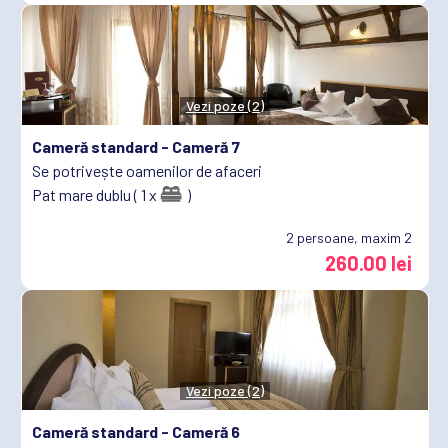
Vezi poze (2)
Cameră standard -
Cameră 7
Se potrivește oamenilor de afaceri
Pat mare dublu ( 1 x
)
2
persoane, maxim 2
260.00 lei
Vezi poze (2)
Cameră standard -
Cameră 6