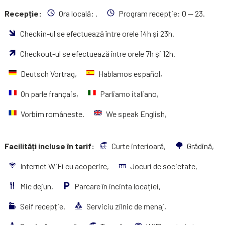
Recepție:
Ora locală:
.
Program recepție: 0 — 23.
Checkin-ul se efectuează între orele 14h și 23h.
Checkout-ul se efectuează între orele 7h și 12h.
Deutsch Vortrag,
Hablamos español,
On parle français,
Parliamo italiano,
Vorbim româneste.
We speak English,
Facilități incluse în tarif:
Curte interioară,
Grădină,
Internet WiFi cu acoperire,
Jocuri de societate,
Mic dejun,
Parcare în incinta locației,
Seif recepție.
Serviciu zilnic de menaj,