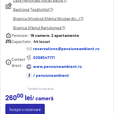
Casa Memorială Ștefan Baciu(7)
local_see
Bastionul Țesătorilor(7)
Biserica Ortodoxă Sfântul Nicolae din...(7)
Biserica Sfântul Bartolomeu(7)
help_clinic
Pensiune:
18
camere,
2
apartamente
bed
Capacitate:
44
locuri
reservations@pensiuneambient.ro
0268547171
Contact
info
direct:
www.pensiuneambient.ro
/ pensiuneambient
Tarifele încep de la
00
260
lei
/ cameră
Începe o rezervare