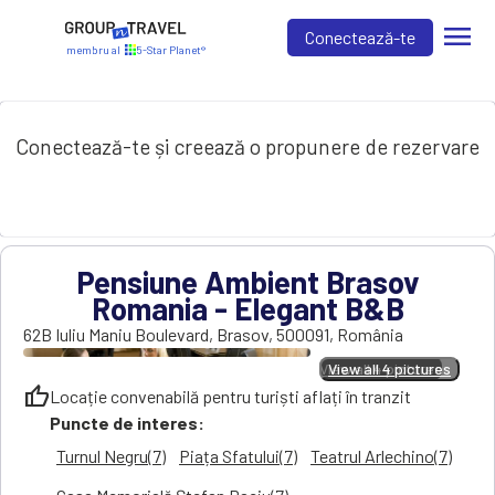
menu
Conectează-te
membru al
5-Star Planet®
Conectează-te și creează o propunere de rezervare
Pensiune Ambient Brasov
Romania - Elegant B&B
62B Iuliu Maniu Boulevard
,
Brasov
,
500091
,
România
View all 4 pictures
View all 4 pictures
thumb_up
Locație convenabilă pentru turiști aflați în tranzit
Puncte de interes:
Turnul Negru(7)
Piața Sfatului(7)
Teatrul Arlechino(7)