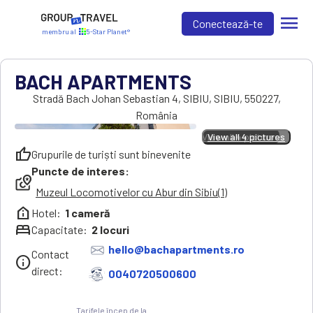
menu
Conectează-te
membru al
5-Star Planet®
BACH APARTMENTS
Stradă Bach Johan Sebastian 4
,
SIBIU
,
SIBIU
,
550227
,
România
View all 4 pictures
View all 4 pictures
thumb_up
Grupurile de turiști sunt binevenite
Puncte de interes:
local_see
Muzeul Locomotivelor cu Abur din Sibiu(1)
help_clinic
Hotel:
1 cameră
bed
Capacitate:
2
locuri
hello@bachapartments.ro
Contact
info
direct:
0040720500600
Tarifele încep de la