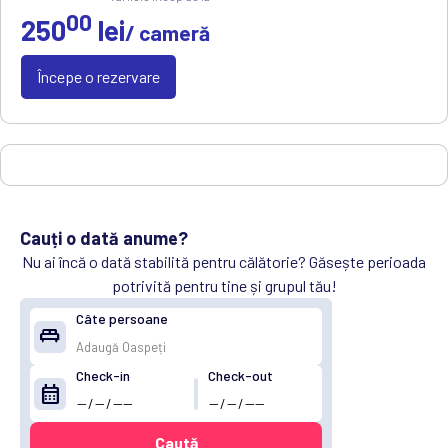
00
250
lei
/ cameră
Începe o rezervare
Cauți o dată anume?
Nu ai încă o dată stabilită pentru călătorie? Găsește perioada
potrivită pentru tine și grupul tău!
Câte persoane
king_bed
Check-in
Check-out
calendar_month
Caută