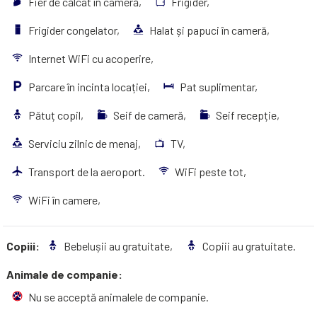
Fier de călcat în cameră,
Frigider,
Frigider congelator,
Halat și papuci în cameră,
Internet WiFi cu acoperire,
Parcare în incinta locației,
Pat suplimentar,
Pătuț copil,
Seif de cameră,
Seif recepție,
Serviciu zilnic de menaj,
TV,
Transport de la aeroport.
WiFi peste tot,
WiFi în camere,
Copiii:
Bebelușii au gratuitate,
Copiii au gratuitate.
Animale de companie:
Nu se acceptă animalele de companie.