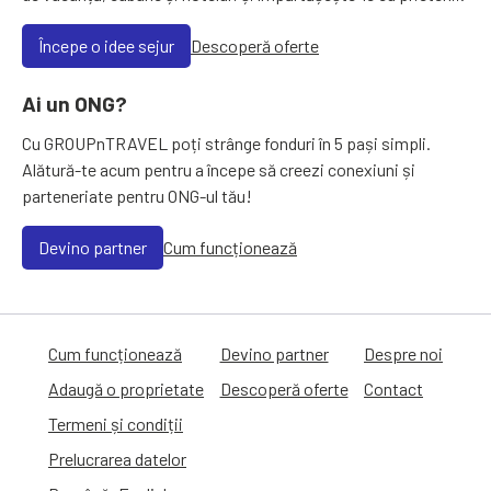
Începe o idee sejur
Descoperă oferte
Ai un ONG?
Cu GROUPnTRAVEL poți strânge fonduri în 5 pași simpli.
Alătură-te acum pentru a începe să creezi conexiuni și
parteneriate pentru ONG-ul tău!
Devino partner
Cum funcționează
Cum funcționează
Devino partner
Despre noi
Adaugă o proprietate
Descoperă oferte
Contact
Termeni și condiții
Prelucrarea datelor