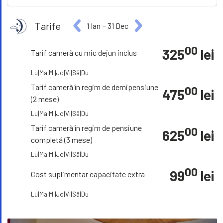
Tarife
1 Ian
−
31 Dec
00
325
lei
Tarif cameră cu mic dejun inclus
Lu|Ma|Mi|Jo|Vi|Sâ|Du
Tarif cameră în regim de demipensiune
00
475
lei
(2 mese)
Lu|Ma|Mi|Jo|Vi|Sâ|Du
Tarif cameră în regim de pensiune
00
625
lei
completă (3 mese)
Lu|Ma|Mi|Jo|Vi|Sâ|Du
00
99
lei
Cost suplimentar capacitate extra
Lu|Ma|Mi|Jo|Vi|Sâ|Du