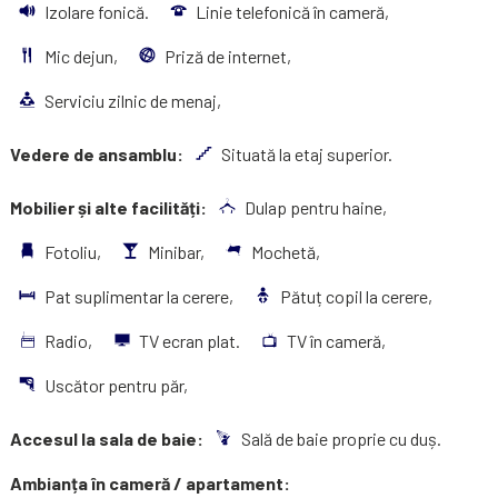
Izolare fonică.
Linie telefonică în cameră,
Mic dejun,
Priză de internet,
Serviciu zilnic de menaj,
Vedere de ansamblu:
Situată la etaj superior.
Mobilier și alte facilități:
Dulap pentru haine,
Fotoliu,
Minibar,
Mochetă,
Pat suplimentar la cerere,
Pătuț copil la cerere,
Radio,
TV ecran plat.
TV în cameră,
Uscător pentru păr,
Accesul la sala de baie:
Sală de baie proprie cu duș.
Ambianța în cameră / apartament: