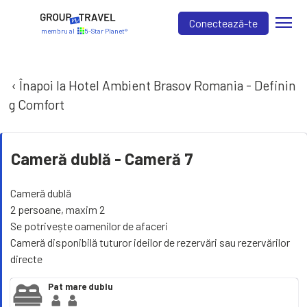
menu
Conectează-te
membru al
5-Star Planet®
‹ Înapoi la Hotel Ambient Brasov Romania - Definin
g Comfort
Cameră dublă -
Cameră 7
Cameră dublă
2 persoane, maxim 2
Se potrivește oamenilor de afaceri
Cameră disponibilă tuturor ideilor de rezervări sau rezervărilor
directe
Pat mare dublu