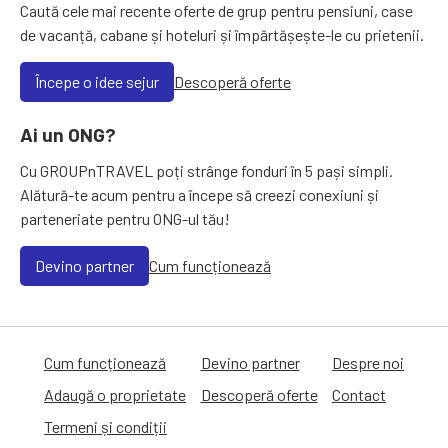
Caută cele mai recente oferte de grup pentru pensiuni, case
de vacanță, cabane și hoteluri și împărtășește-le cu prietenii.
Începe o idee sejur
Descoperă oferte
Ai un ONG?
Cu GROUPnTRAVEL poți strânge fonduri în 5 pași simpli.
Alătură-te acum pentru a începe să creezi conexiuni și
parteneriate pentru ONG-ul tău!
Devino partner
Cum funcționează
Cum funcționează
Devino partner
Despre noi
Adaugă o proprietate
Descoperă oferte
Contact
Termeni și condiții