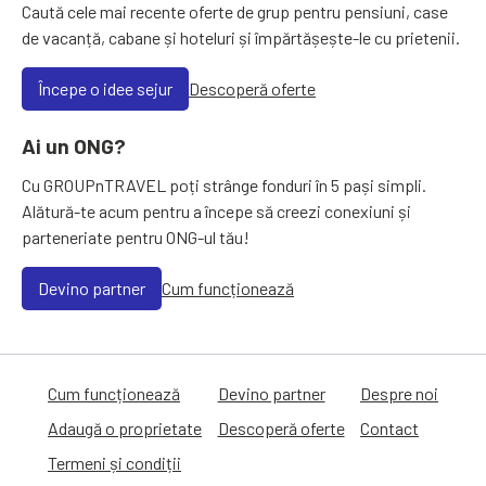
Caută cele mai recente oferte de grup pentru pensiuni, case
de vacanță, cabane și hoteluri și împărtășește-le cu prietenii.
Începe o idee sejur
Descoperă oferte
Ai un ONG?
Cu GROUPnTRAVEL poți strânge fonduri în 5 pași simpli.
Alătură-te acum pentru a începe să creezi conexiuni și
parteneriate pentru ONG-ul tău!
Devino partner
Cum funcționează
Cum funcționează
Devino partner
Despre noi
Adaugă o proprietate
Descoperă oferte
Contact
Termeni și condiții