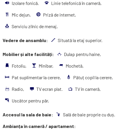
Izolare fonică.
Linie telefonică în cameră,
Mic dejun,
Priză de internet,
Serviciu zilnic de menaj,
Vedere de ansamblu:
Situată la etaj superior.
Mobilier și alte facilități:
Dulap pentru haine,
Fotoliu,
Minibar,
Mochetă,
Pat suplimentar la cerere,
Pătuț copil la cerere,
Radio,
TV ecran plat.
TV în cameră,
Uscător pentru păr,
Accesul la sala de baie:
Sală de baie proprie cu duș.
Ambianța în cameră / apartament: