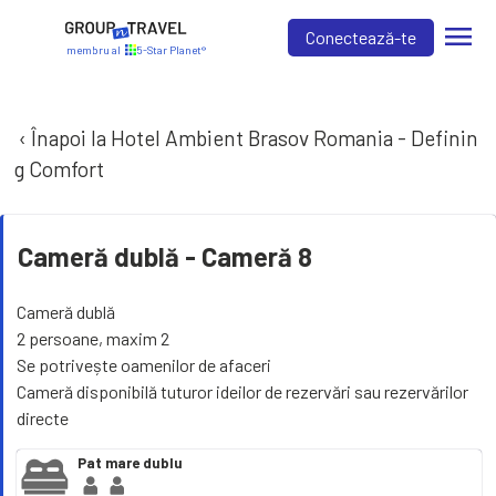
menu
Conectează-te
membru al
5-Star Planet®
‹ Înapoi la Hotel Ambient Brasov Romania - Definin
g Comfort
Cameră dublă -
Cameră 8
Cameră dublă
2 persoane, maxim 2
Se potrivește oamenilor de afaceri
Cameră disponibilă tuturor ideilor de rezervări sau rezervărilor
directe
Pat mare dublu