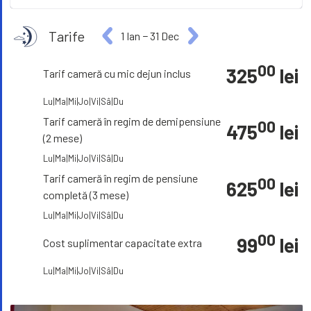
Tarife
1 Ian
−
31 Dec
00
325
lei
Tarif cameră cu mic dejun inclus
Lu|Ma|Mi|Jo|Vi|Sâ|Du
Tarif cameră în regim de demipensiune
00
475
lei
(2 mese)
Lu|Ma|Mi|Jo|Vi|Sâ|Du
Tarif cameră în regim de pensiune
00
625
lei
completă (3 mese)
Lu|Ma|Mi|Jo|Vi|Sâ|Du
00
99
lei
Cost suplimentar capacitate extra
Lu|Ma|Mi|Jo|Vi|Sâ|Du