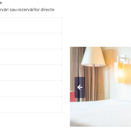
re
rvări sau rezervărilor directe
arrow_back