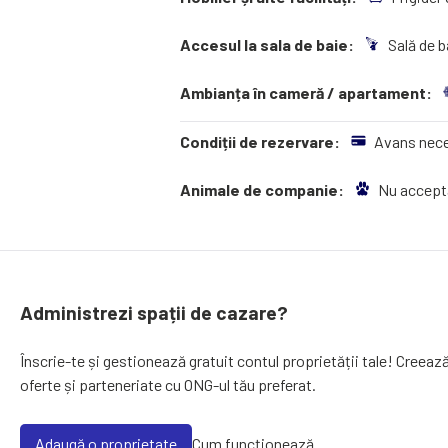
Accesul la sala de baie:
Sală de b
Ambianța în cameră / apartament:
Condiții de rezervare:
Avans nece
Animale de companie:
Nu accept
Administrezi spații de cazare?
Înscrie-te și gestionează gratuit contul proprietății tale! Creeaz
oferte și parteneriate cu ONG-ul tău preferat.
Adaugă o proprietate
Cum funcționează