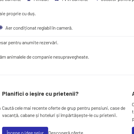
aie proprie cu duș.
Aer condiționat reglabil în cameră.
sar pentru anumite rezervări.
ăm animalele de companie nesupravegheate.
Planifici o ieșire cu prietenii?
ă
Caută cele mai recente oferte de grup pentru pensiuni, case de
t
vacanță, cabane și hoteluri și împărtășește-le cu prietenii.
Începe o idee sejur
Descoperă oferte