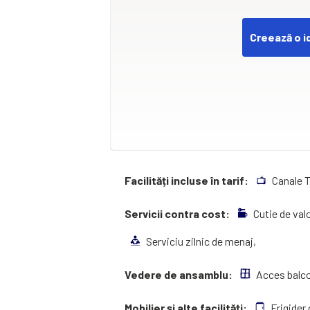
Creează o i
Facilități incluse în tarif:
Canale 
Servicii contra cost:
Cutie de val
Serviciu zilnic de menaj,
Vedere de ansamblu:
Acces balc
Mobilier și alte facilități:
Frigider