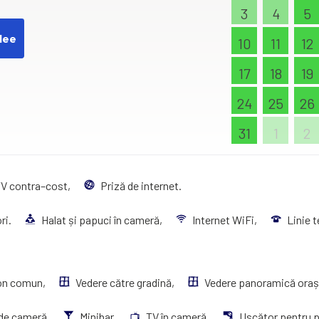
3
4
5
dee
10
11
12
17
18
19
24
25
26
31
1
2
TV contra–cost,
Priză de internet.
ori.
Halat și papuci în cameră,
Internet WiFi,
Linie 
on comun,
Vedere către gradină,
Vedere panoramică oraș
 de cameră,
Minibar,
TV în cameră,
Uscător pentru p