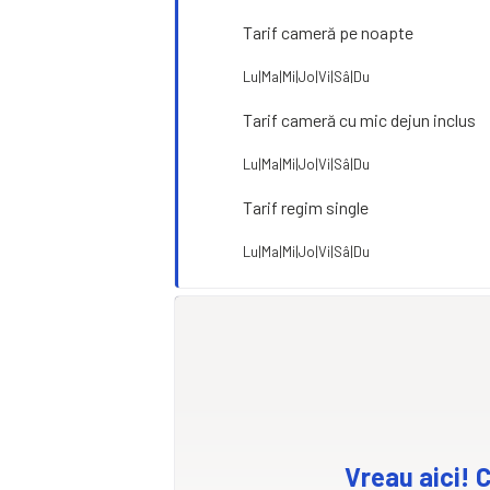
Tarif cameră pe noapte
Lu|Ma|Mi|Jo|Vi|Sâ|Du
Tarif cameră cu mic dejun inclus
Lu|Ma|Mi|Jo|Vi|Sâ|Du
Tarif regim single
Lu|Ma|Mi|Jo|Vi|Sâ|Du
Vreau aici! C