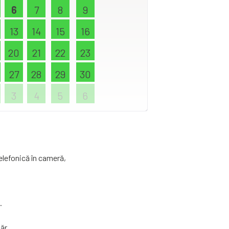
6
7
8
9
13
14
15
16
20
21
22
23
27
28
29
30
3
4
5
6
telefonică în cameră,
.
ăr.