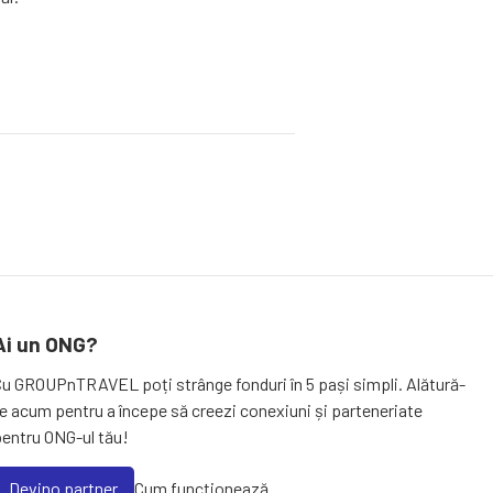
Ai un ONG?
Cu GROUPnTRAVEL poți strânge fonduri în 5 pași simpli. Alătură-
e acum pentru a începe să creezi conexiuni și parteneriate
pentru ONG-ul tău!
Devino partner
Cum funcționează