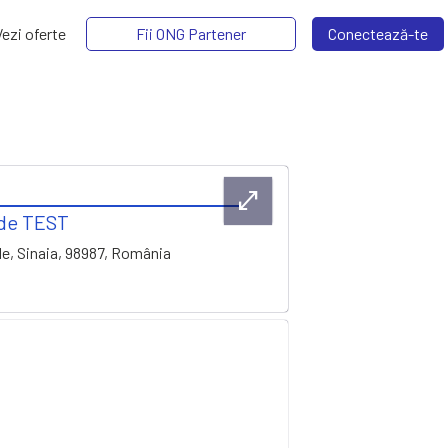
Vezi oferte
Fii ONG Partener
Conectează-te
open_in_full
de TEST
le
,
Sinaia
,
98987
,
România