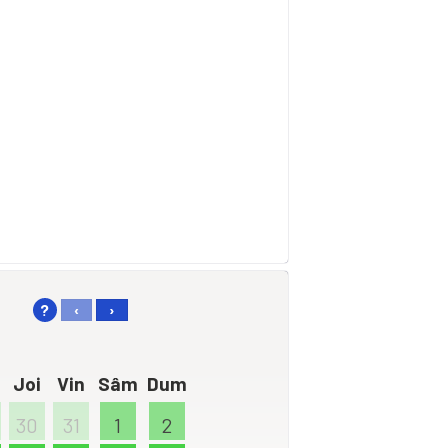
?
‹
›
Joi
Vin
Sâm
Dum
30
31
1
2