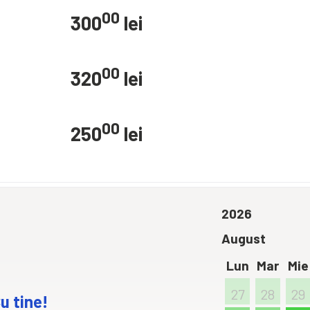
00
300
lei
00
320
lei
00
250
lei
2026
August
Lun
Mar
Mie
27
28
29
u tine!