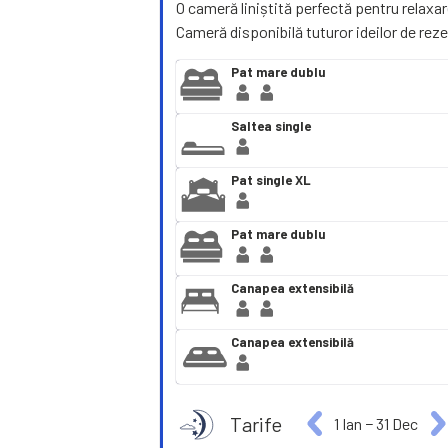
O cameră liniștită perfectă pentru relaxa
Cameră disponibilă tuturor ideilor de reze
Pat mare dublu
Saltea single
Pat single XL
Pat mare dublu
Canapea extensibilă
Canapea extensibilă
Tarife
1 Ian
−
31 Dec