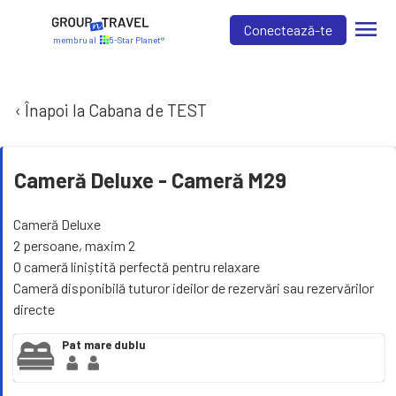
menu
Conectează-te
membru al
5-Star Planet®
‹ Înapoi la Cabana de TEST
Cameră Deluxe -
Cameră M29
Cameră Deluxe
2 persoane, maxim 2
O cameră liniștită perfectă pentru relaxare
Cameră disponibilă tuturor ideilor de rezervări sau rezervărilor
directe
Pat mare dublu