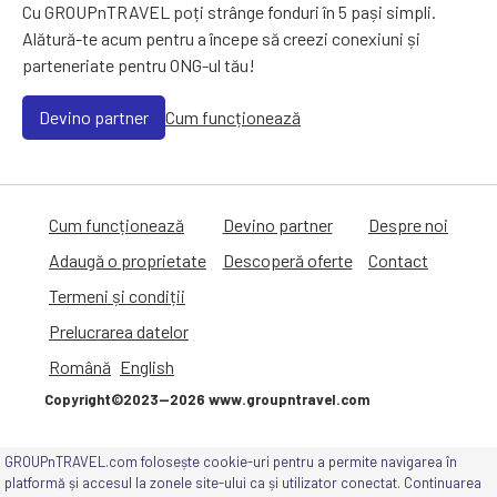
Cu GROUPnTRAVEL poți strânge fonduri în 5 pași simpli.
Alătură-te acum pentru a începe să creezi conexiuni și
parteneriate pentru ONG-ul tău!
Devino partner
Cum funcționează
Cum funcționează
Devino partner
Despre noi
Adaugă o proprietate
Descoperă oferte
Contact
Termeni și condiții
Prelucrarea datelor
Română
English
Copyright©2023—2026 www.groupntravel.com
GROUPnTRAVEL.com folosește cookie-uri pentru a permite navigarea în
GROUPnTRAVEL pe canalele de social
platformă și accesul la zonele site-ului ca și utilizator conectat. Continuarea
media