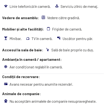
Linie telefonică în cameră,
Serviciu zilnic de menaj,
Vedere de ansamblu:
Vedere către gradină.
Mobilier și alte facilități:
Frigider de cameră,
Minibar,
TV în cameră,
Uscător pentru păr.
Accesul la sala de baie:
Sală de baie proprie cu duș.
Ambianța în cameră / apartament:
Aer condiționat reglabil în cameră.
Condiții de rezervare:
Avans necesar pentru anumite rezervări.
Animale de companie:
Nu acceptăm animalele de companie nesupravegheate.