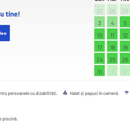
27
28
29
u tine!
3
4
5
dee
10
11
12
17
18
19
24
25
26
31
1
2
entru persoanele cu dizabilități,
Halat și papuci în cameră.
e piscină.