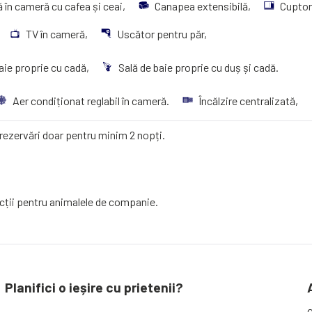
ă în cameră cu cafea și ceai,
Canapea extensibilă,
Cuptor
TV în cameră,
Uscător pentru păr,
aie proprie cu cadă,
Sală de baie proprie cu duș și cadă.
Aer condiționat reglabil în cameră.
Încălzire centralizată,
ezervări doar pentru minim 2 nopți.
icții pentru animalele de companie.
Planifici o ieșire cu prietenii?