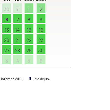
30
31
1
2
6
7
8
9
13
14
15
16
20
21
22
23
27
28
29
30
3
4
5
6
Internet WiFi,
Mic dejun,