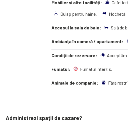
Mobilier și alte facilități:
Cafetier
Dulap pentru haine,
Mochetă.
Accesul la sala de baie:
Sală de b
Ambianța în cameră / apartament:
Condiții de rezervare:
Acceptăm r
Fumatul:
Fumatul interzis.
Animale de companie:
Fără restr
Administrezi spații de cazare?