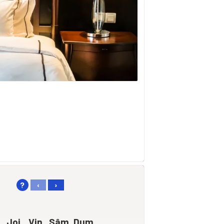
?
‹
›
Joi
Vin
Sâm
Dum