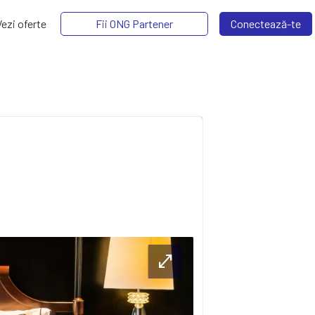
Vezi oferte
Fii ONG Partener
Conectează-te
open_in_full