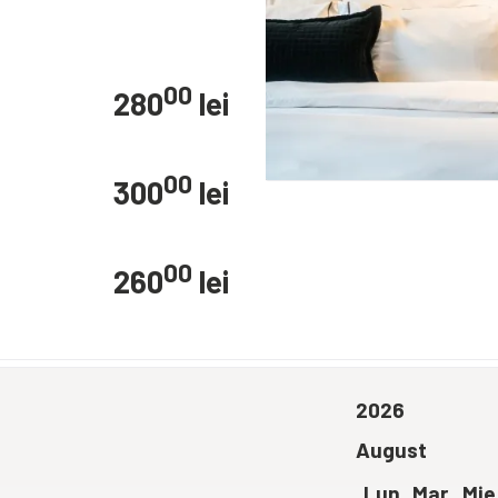
00
280
lei
00
300
lei
00
260
lei
2026
August
Lun
Mar
Mie