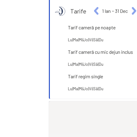
Tarife
1 Ian
−
31 Dec
Tarif cameră pe noapte
Lu|Ma|Mi|Jo|Vi|Sâ|Du
Tarif cameră cu mic dejun inclus
Lu|Ma|Mi|Jo|Vi|Sâ|Du
Tarif regim single
Lu|Ma|Mi|Jo|Vi|Sâ|Du