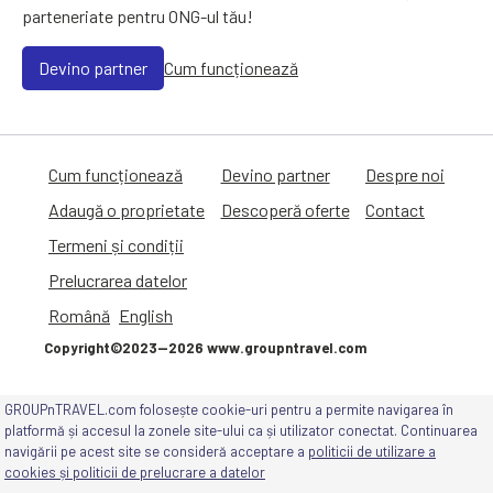
parteneriate pentru ONG-ul tău!
Devino partner
Cum funcționează
Cum funcționează
Devino partner
Despre noi
Adaugă o proprietate
Descoperă oferte
Contact
Termeni și condiții
Prelucrarea datelor
Română
English
Copyright©2023—2026 www.groupntravel.com
GROUPnTRAVEL.com folosește cookie-uri pentru a permite navigarea în
GROUPnTRAVEL pe canalele de social
platformă și accesul la zonele site-ului ca și utilizator conectat. Continuarea
media
navigării pe acest site se consideră acceptare a
politicii de utilizare a
cookies și politicii de prelucrare a datelor