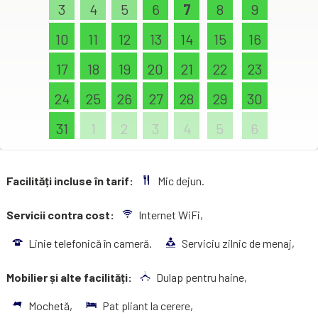
3
4
5
6
7
8
9
10
11
12
13
14
15
16
17
18
19
20
21
22
23
24
25
26
27
28
29
30
31
1
2
3
4
5
6
Facilități incluse în tarif:
Mic dejun.
Servicii contra cost:
Internet WiFi,
Linie telefonică în cameră.
Serviciu zilnic de menaj,
Mobilier și alte facilități:
Dulap pentru haine,
Mochetă,
Pat pliant la cerere,