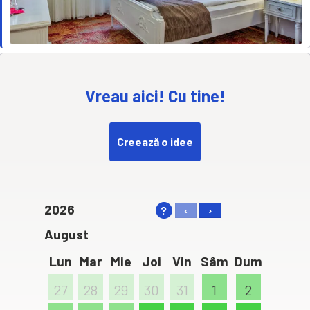
Vreau aici! Cu tine!
Creează o idee
2026
?
‹
›
August
Lun
Mar
Mie
Joi
Vin
Sâm
Dum
27
28
29
30
31
1
2