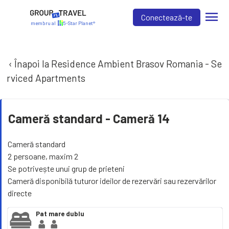
menu
Conectează-te
membru al
5-Star Planet®
‹ Înapoi la Residence Ambient Brasov Romania - Se
rviced Apartments
Cameră standard -
Cameră 14
Cameră standard
2 persoane, maxim 2
Se potrivește unui grup de prieteni
Cameră disponibilă tuturor ideilor de rezervări sau rezervărilor
directe
Pat mare dublu